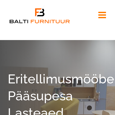
Skip
to
content
Eritellimusmööbe
Pääsupesa
Lasteaed