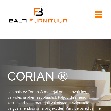
Skip
to
content
CORIAN ®
Läbipaistev Corian ® materjal on üllatavalt kergetes
värvides ja õhemast plaadist. Paljud disainerid
kasutavad seda materjali valmistades valgusteid ja
valguslahendusi oma projektides. Värvide palett , mille