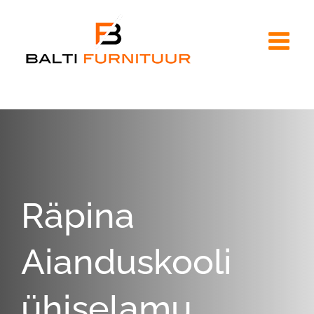
Skip
to
content
Räpina
Aianduskooli
ühiselamu