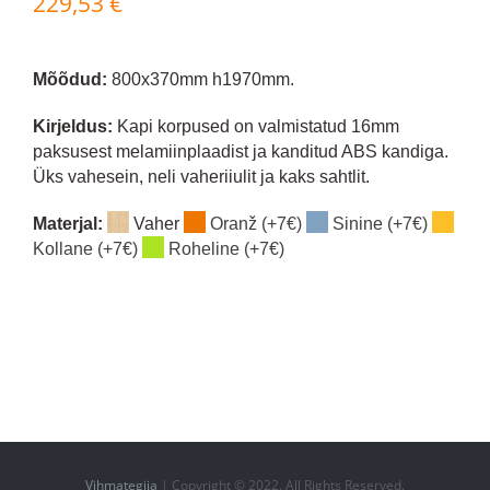
229,53
€
Mõõdud:
800x370mm h1970mm.
Kirjeldus:
Kapi korpused on valmistatud 16mm
paksusest melamiinplaadist ja kanditud ABS kandiga.
Üks vahesein, neli vaheriiulit ja kaks sahtlit.
Materjal:
Vaher
Oranž (+7€)
Sinine (+7€)
Kollane (+7€)
Roheline (+7€)
Vihmategija
| Copyright © 2022. All Rights Reserved.